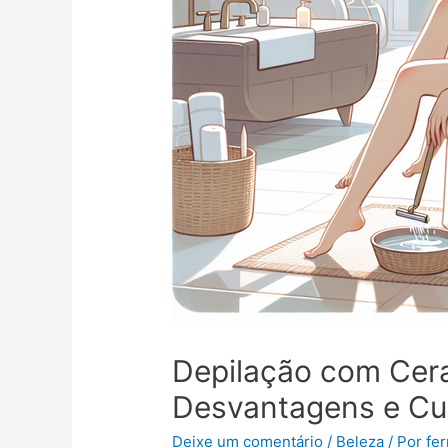
Depilação com Cera
Desvantagens e Cu
Deixe um comentário
/
Beleza
/ Por
fe