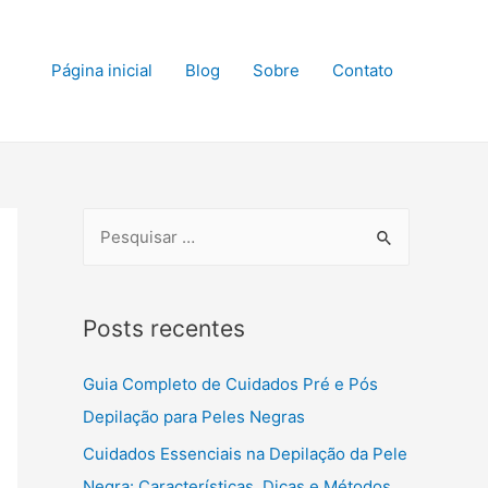
Página inicial
Blog
Sobre
Contato
S
e
a
r
Posts recentes
c
Guia Completo de Cuidados Pré e Pós
h
Depilação para Peles Negras
f
o
Cuidados Essenciais na Depilação da Pele
r
Negra: Características, Dicas e Métodos