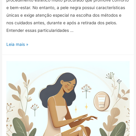
e bem-estar. No entanto, a pele negra possui características
únicas e exige atenção especial na escolha dos métodos e
nos cuidados antes, durante e após a retirada dos pelos.
Entender essas particularidades …
Cuidados
Leia mais »
Essenciais
na
Depilação
da
Pele
Negra:
Características,
Dicas
e
Métodos
Seguros