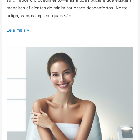
maneiras eficientes de minimizar esses desconfortos. Neste
artigo, vamos explicar quais são …
Efeitos
Leia mais »
colaterais
da
depilação:
principais
problemas
e
como
evitá-
los