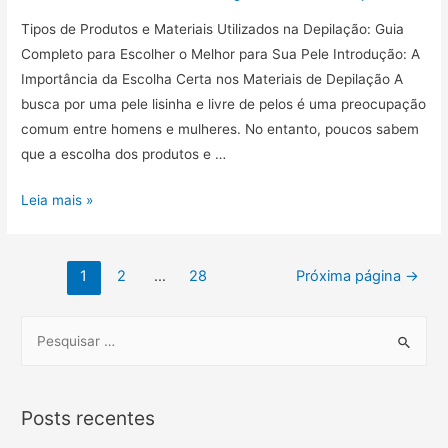
Tipos de Produtos e Materiais Utilizados na Depilação: Guia
Completo para Escolher o Melhor para Sua Pele Introdução: A
Importância da Escolha Certa nos Materiais de Depilação A
busca por uma pele lisinha e livre de pelos é uma preocupação
comum entre homens e mulheres. No entanto, poucos sabem
que a escolha dos produtos e …
Guia
Leia mais »
Completo
dos
Navegação
Tipos
1
2
…
28
Próxima página
→
de
por
Produtos
S
posts
e
e
Materiais
a
Utilizados
r
Posts recentes
na
c