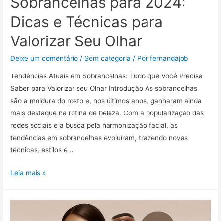
Sobrancelhas para 2024:
Dicas e Técnicas para
Valorizar Seu Olhar
Deixe um comentário
/
Sem categoria
/ Por
fernandajob
Tendências Atuais em Sobrancelhas: Tudo que Você Precisa
Saber para Valorizar seu Olhar Introdução As sobrancelhas
são a moldura do rosto e, nos últimos anos, ganharam ainda
mais destaque na rotina de beleza. Com a popularização das
redes sociais e a busca pela harmonização facial, as
tendências em sobrancelhas evoluíram, trazendo novas
técnicas, estilos e …
Tendências
Leia mais »
de
Sobrancelhas
para