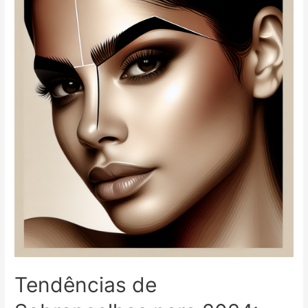
Funciona
na
Depilação:
Guia
Completo,
Benefícios
e
Cuidados
Tendências de