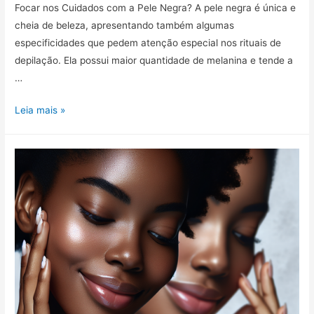
Focar nos Cuidados com a Pele Negra? A pele negra é única e
cheia de beleza, apresentando também algumas
especificidades que pedem atenção especial nos rituais de
depilação. Ela possui maior quantidade de melanina e tende a
…
Guia
Leia mais »
Completo
de
Cuidados
Pré
e
Pós
Depilação
para
Peles
Negras