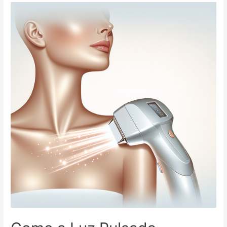
Depilação:
Indicações,
Contraindicações
e
Cuidados
Essenciais