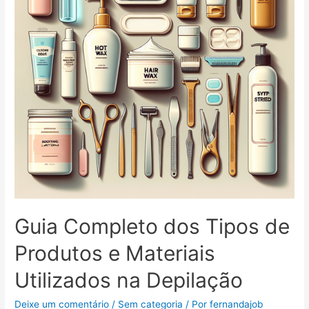
Cada
Tipo
de
Rosto
Guia Completo dos Tipos de
Produtos e Materiais
Utilizados na Depilação
Deixe um comentário
/
Sem categoria
/ Por
fernandajob