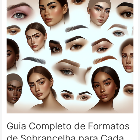
2024:
Dicas
e
Técnicas
para
Valorizar
Seu
Olhar
Guia Completo de Formatos
de Sobrancelha para Cada