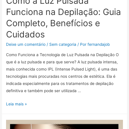
Como a Luz Pulsada
Funciona na Depilação: Guia
Completo, Benefícios e
Cuidados
Deixe um comentário
/
Sem categoria
/ Por
fernandajob
Como Funciona a Tecnologia de Luz Pulsada na Depilação O
que é a luz pulsada e para que serve? A luz pulsada intensa,
mais conhecida como IPL (Intense Pulsed Light), é uma das
tecnologias mais procuradas nos centros de estética. Ela é
indicada especialmente para os tratamentos de depilação
definitiva e também pode ser utilizada …
Como
Leia mais »
a
Luz
Pulsada