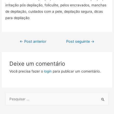
irritação pós depilação, foliculite, pelos encravados, manchas
de depilação, cuidados com a pele, depilação segura, dicas
para depilação
Navegação
←
Post anterior
Post seguinte
→
de
Post
Deixe um comentário
Você precisa fazer o
login
para publicar um comentário.
S
e
a